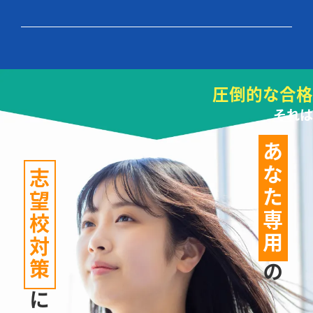
圧倒的な合格
それは
あなた専用
志望校対策
の