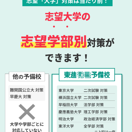
志望「大学」対策は当たり前！
志望大学の
・・
志望
学部
別
対策が
できます！